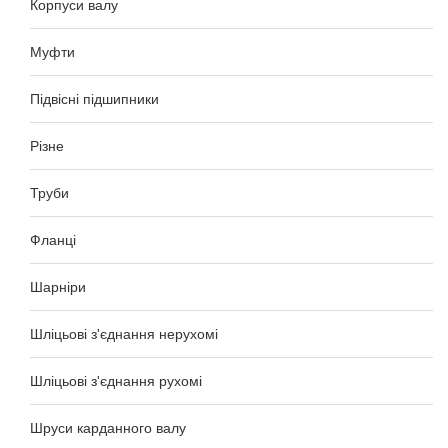
Корпуси валу
Муфти
Підвісні підшипники
Різне
Труби
Фланці
Шарніри
Шліцьові з'єднання нерухомі
Шліцьові з'єднання рухомі
Шруси карданного валу