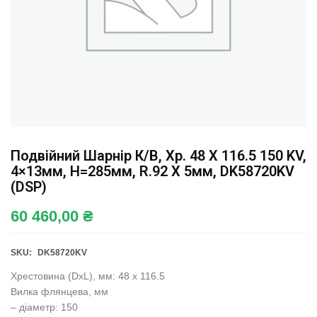
Подвійний Шарнір К/в, Хр. 48 X 116.5 150 KV,
4×13мм, H=285мм, R.92 X 5мм, DK58720KV
(DSP)
60 460,00
₴
SKU:
DK58720KV
Хрестовина (DxL), мм: 48 x 116.5
Вилка флянцева, мм
– діаметр: 150