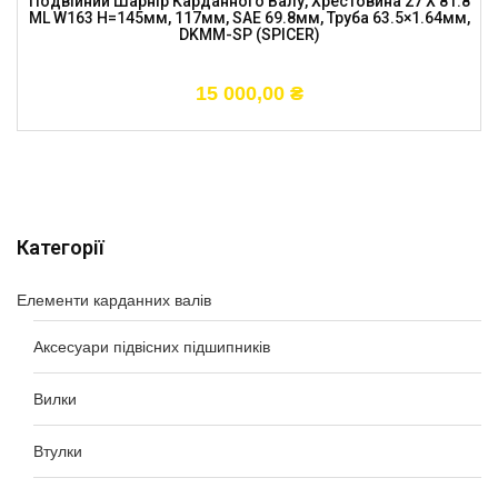
Подвійний Шарнір Карданного Валу, Хрестовина 27 X 81.8
ML W163 H=145мм, 117мм, SAE 69.8мм, Труба 63.5×1.64мм,
DKMM-SP (SPICER)
15 000,00
₴
Категорії
Елементи карданних валів
Аксесуари підвісних підшипників
Вилки
Втулки