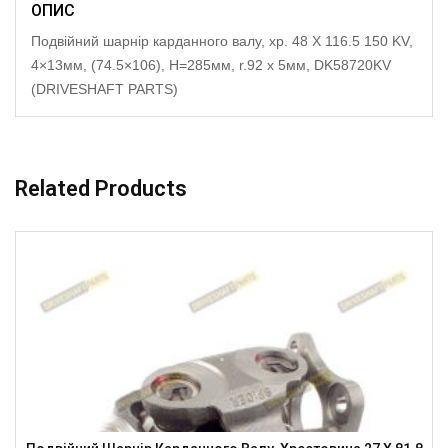
ОПИС
Подвійний шарнір карданного валу, хр. 48 X 116.5 150 KV,
4×13мм, (74.5×106), H=285мм, r.92 x 5мм, DK58720KV
(DRIVESHAFT PARTS)
Related Products