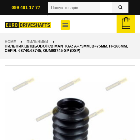
099 491 17 77
HOME
ПИЛЬНИКИ
ПИЛЬНИК ШЛІЦЬОВОЇ К/В MAN TGA: A=75ММ, B=75ММ, H=166ММ,
СЕРІЯ: 68740/68745, GUM68745-SP (DSP)