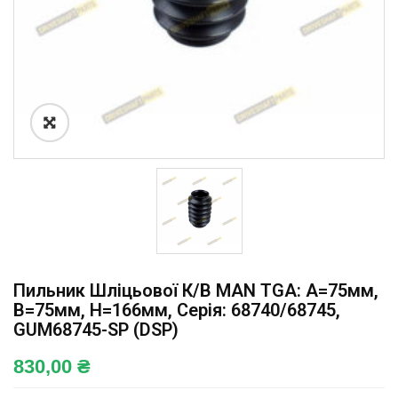
Пильник Шліцьової К/в MAN TGA: A=75мм,
B=75мм, H=166мм, Серія: 68740/68745,
GUM68745-SP (DSP)
830,00
₴