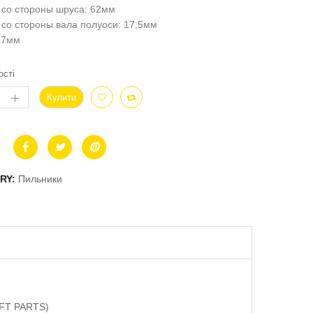
 со стороны шруса: 62мм
со стороны вала полуоси: 17,5мм
77мм
ості
Купити
RY:
Пильники
AFT PARTS)