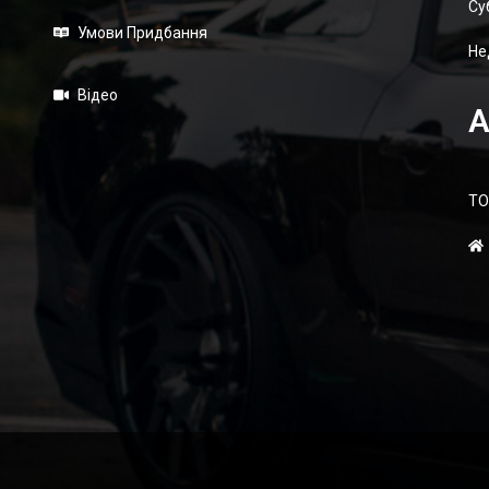
Суб
Умови Придбання
Не
Відео
А
ТО