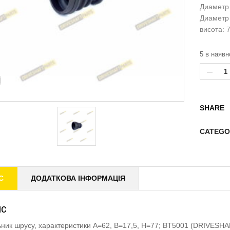
Диаметр
Диаметр 
висота: 
5 в наявн
SHARE
CATEGO
С
ДОДАТКОВА ІНФОРМАЦІЯ
ИС
ник шрусу, характеристики A=62, B=17,5, H=77; BT5001 (DRIVESH