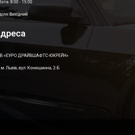
отa: 8:00 - 15:00
діля: Вихідний
дреса
В «ЄУРО ДРАЙВШАФТC-ЮКРЕЙН»
м. Львів, вул. Конюшинна, 2-Б