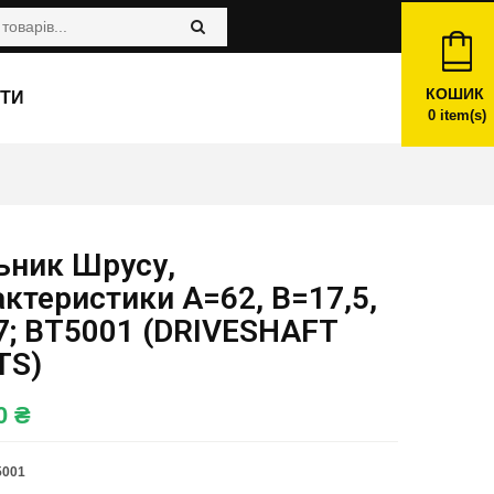
КОШИК
ТИ
0
item(s)
ьник Шрусу,
ктеристики A=62, B=17,5,
7; BT5001 (DRIVESHAFT
TS)
00
₴
5001