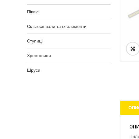
Піввісі
Сільгосп вали та їх елементи
Ступиці
Хрестовини
Шруси
ОПИ
ОП
Пиль