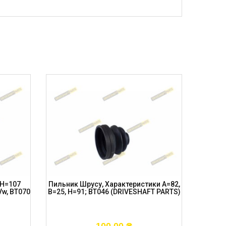
 H=107
Пильник Шрусу, Характеристики A=82,
Пильник
Vw, BT070
B=25, H=91; BT046 (DRIVESHAFT PARTS)
B=23