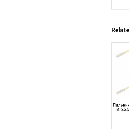
Relat
ки A=82,
Пильник Шрусу, Характеристики A=78,
Пильник
T PARTS)
B=23; BT014 (DRIVESHAFT PARTS)
B=25.5