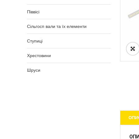
Піввісі
Сільгосп вали та їх елементи
Ступиці
Хрестовини
Шруси
ОПИ
ОП