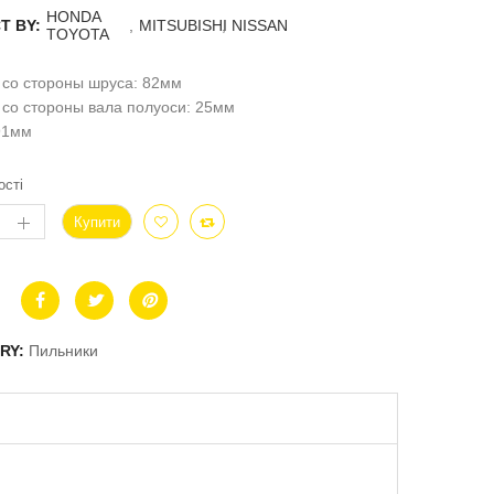
HONDA
T BY:
,
MITSUBISHI
,
NISSAN
TOYOTA
 со стороны шруса: 82мм
со стороны вала полуоси: 25мм
91мм
ості
Купити
RY:
Пильники