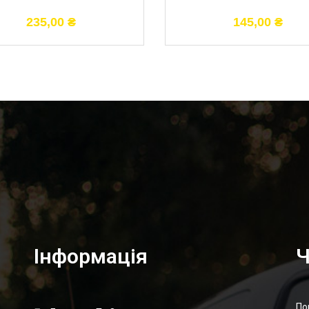
235,00
₴
145,00
₴
Інформація
Ч
По