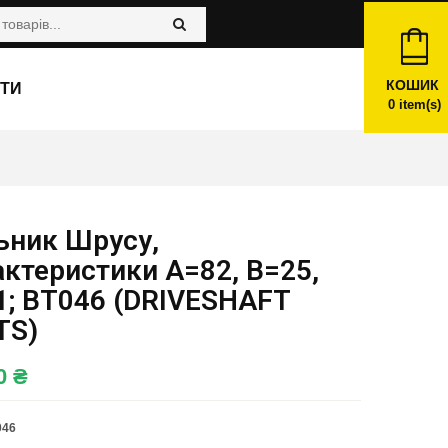
КОШИК
ТИ
0
item(s)
ьник Шрусу,
ктеристики A=82, B=25,
1; BT046 (DRIVESHAFT
TS)
00
₴
046