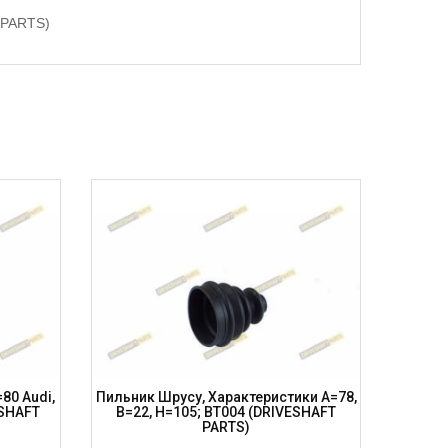
 PARTS)
80 Audi,
Пильник Шрусу, Характеристики A=78,
Пильник
ESHAFT
B=22, H=105; BT004 (DRIVESHAFT
B=36, 
PARTS)