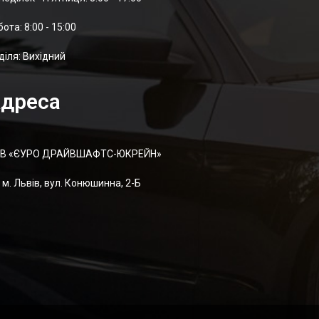
отa: 8:00 - 15:00
діля: Вихідний
дреса
В «ЄУРО ДРАЙВШАФТC-ЮКРЕЙН»
м. Львів, вул. Конюшинна, 2-Б