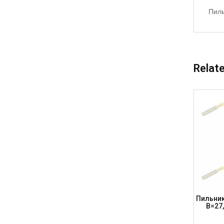
Пиль
Relat
ки A=78,
Пильник Шрусу, Характеристики A=98,
Пильник
SHAFT
B=36, H=92; B861 (DRIVESHAFT PARTS)
B=27