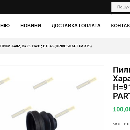
АНІЮ
НОВИНИ
ДОСТАВКА І ОПЛАТА
КОНТАК
ИКИ A=82, B=25, H=91; BT046 (DRIVESHAFT PARTS)
Пил
Хара
H=9
PAR
100,
SKU:
BT