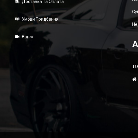
Доставка Та Оплата
Суб
Умови Придбання
Не
Відео
А
ТО