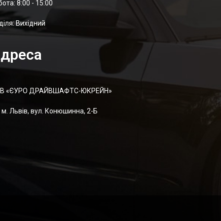
отa: 8:00 - 15:00
діля: Вихідний
дреса
В «ЄУРО ДРАЙВШАФТC-ЮКРЕЙН»
м. Львів, вул. Конюшинна, 2-Б