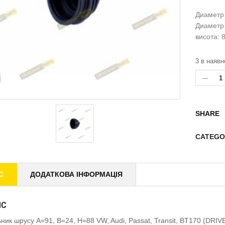
Диаметр
Диаметр 
висота: 
3 в наявн
SHARE
CATEGO
С
ДОДАТКОВА ІНФОРМАЦІЯ
ИС
ник шрусу A=91, B=24, H=88 VW, Audi, Passat, Transit, BT170 (DR