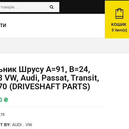
КОШИК
ТИ
0
item(s)
ьник Шрусу A=91, B=24,
 VW, Audi, Passat, Transit,
70 (DRIVESHAFT PARTS)
00
₴
170
T BY:
AUDI
,
VW