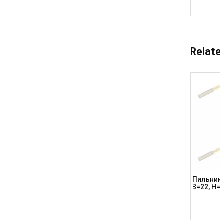
Relat
ки A=82,
Пильник Шрусу A=75, B=19, H=80 Audi,
Пильник
T PARTS)
Vw, Opel, Seat, BT020 (DRIVESHAFT
B=22, H
PARTS)