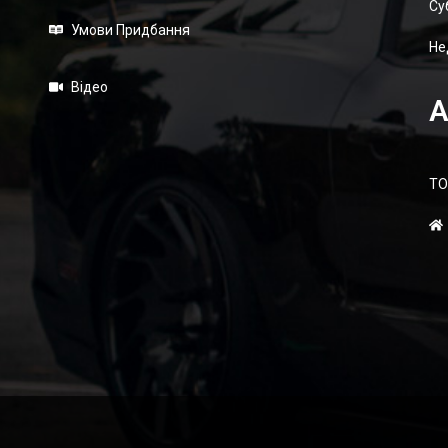
Суб
Умови Придбання
Не
Відео
А
ТО