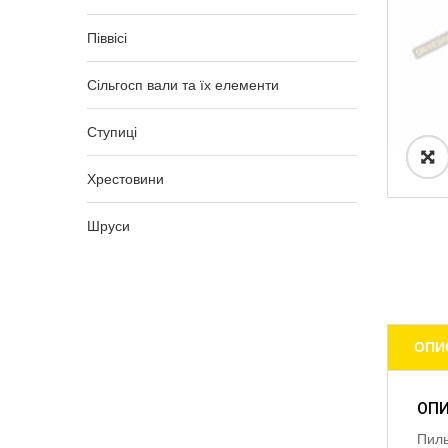
Піввісі
Сільгосп вали та їх елементи
Ступиці
Хрестовини
Шруси
ОПИ
ОП
Пиль