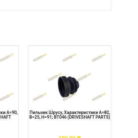
ки A=90,
Пильник Шрусу, Характеристики A=82,
Пильник
SHAFT
B=25, H=91; BT046 (DRIVESHAFT PARTS)
Vw, O