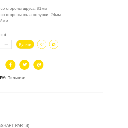
 со стороны шруса: 91мм
со стороны вала полуоси: 24мм
88мм
ості
Купити
RY:
Пильники
IVESHAFT PARTS)