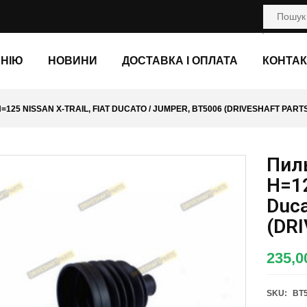
АНІЮ
НОВИНИ
ДОСТАВКА І ОПЛАТА
КОНТАК
=125 NISSAN X-TRAIL, FIAT DUCATO / JUMPER, BT5006 (DRIVESHAFT PART
Пил
H=12
Duca
(DR
235,
SKU:
BT