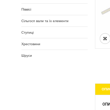
Піввісі
Сільгосп вали та їх елементи
Ступиці
Хрестовини
Шруси
ОПИ
ОП