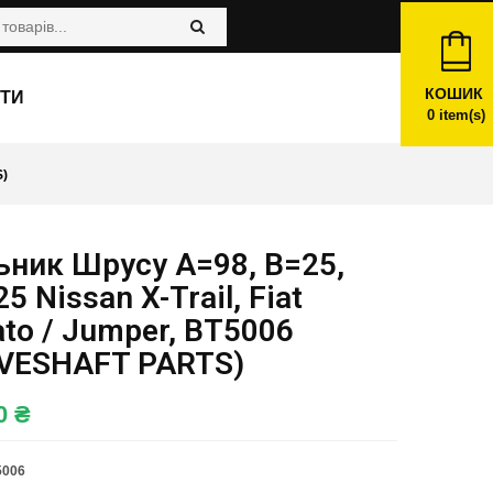
КОШИК
ТИ
0
item(s)
S)
ьник Шрусу A=98, B=25,
5 Nissan X-Trail, Fiat
to / Jumper, BT5006
IVESHAFT PARTS)
00
₴
5006