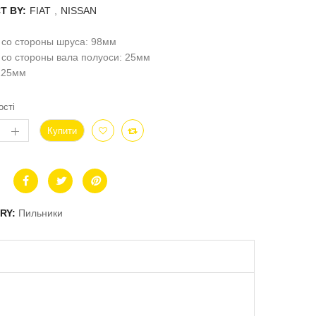
T BY:
FIAT
,
NISSAN
 со стороны шруса: 98мм
со стороны вала полуоси: 25мм
 125мм
ості
Купити
RY:
Пильники