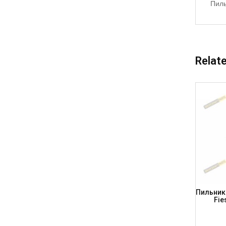
Пиль
Relat
ки A=82,
Пильник Шрусу, Характеристики A=98,
Пильник 
SHAFT
B=36, H=92; B861 (DRIVESHAFT PARTS)
Fie