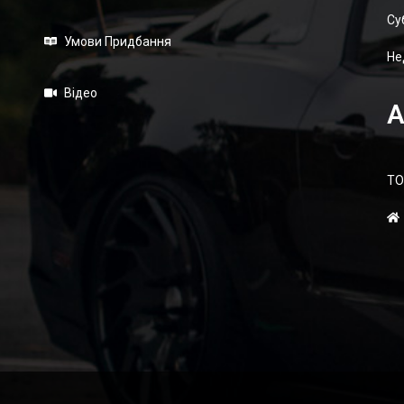
Суб
Умови Придбання
Не
Відео
А
ТО