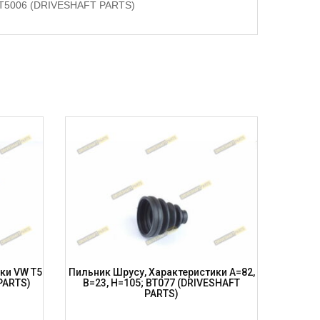
, BT5006 (DRIVESHAFT PARTS)
ки VW T5
Пильник Шрусу, Характеристики A=82,
Пильник
 PARTS)
B=23, H=105; BT077 (DRIVESHAFT
B=36, 
PARTS)