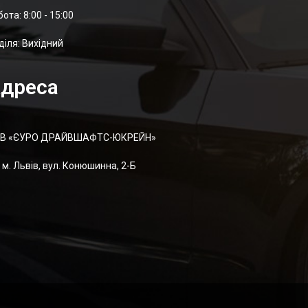
отa: 8:00 - 15:00
діля: Вихідний
дреса
В «ЄУРО ДРАЙВШАФТC-ЮКРЕЙН»
м. Львів, вул. Конюшинна, 2-Б