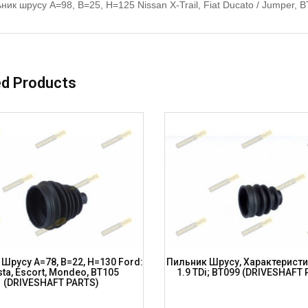
ник шрусу A=98, B=25, H=125 Nissan X-Trail, Fiat Ducato / Jumper
ed Products
Шрусу A=78, B=22, H=130 Ford:
Пильник Шрусу, Характеристи
sta, Escort, Mondeo, BT105
1.9 TDi; BT099 (DRIVESHAFT
(DRIVESHAFT PARTS)