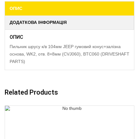
ОПИС
ДОДАТКОВА ІНФОРМАЦІЯ
ОПИС
Пильник шрусу к/в 104мм JEEP гумовий конус+залізна
основа, WK2, отв. 8×8мм (CVJ060), BTC060 (DRIVESHAFT
PARTS)
Related Products