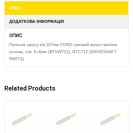
ОПИС
ДОДАТКОВА ІНФОРМАЦІЯ
ОПИС
Пильник шрусу к/в 107мм FORD гумовий конус+залізна
основа, отв. 6×8мм (BTVW712), BTC712 (DRIVESHAFT
PARTS)
Related Products