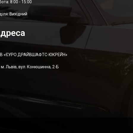
отa: 8:00 - 15:00
діля: Вихідний
дреса
В «ЄУРО ДРАЙВШАФТC-ЮКРЕЙН»
м. Львів, вул. Конюшинна, 2-Б