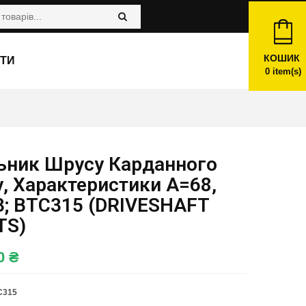
КОШИК
ТИ
0
item(s)
ьник Шрусу Карданного
, Характеристики A=68,
3; BTC315 (DRIVESHAFT
TS)
00
₴
C315