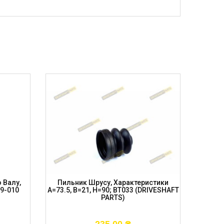
 Валу,
Пильник Шрусу, Характеристики
Пильник
09-010
A=73.5, B=21, H=90; BT033 (DRIVESHAFT
B=23
PARTS)