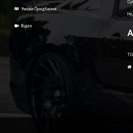
Суб
Умови Придбання
Не
Відео
А
ТО