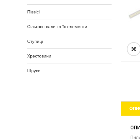
Піввісі
Сільгосп вали та їх елементи
Ступиці
Хрестовини
Шруси
ОПИ
ОП
Пиль