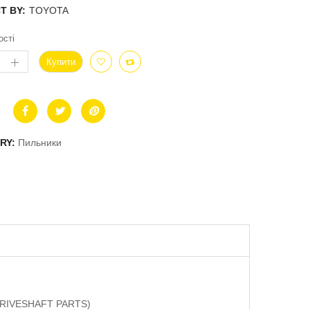
T BY:
TOYOTA
ості
Купити
RY:
Пильники
(DRIVESHAFT PARTS)