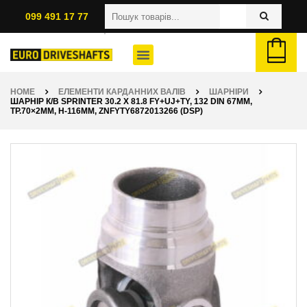
099 491 17 77
HOME
ЕЛЕМЕНТИ КАРДАННИХ ВАЛІВ
ШАРНІРИ
ШАРНІР К/В SPRINTER 30.2 X 81.8 FY+UJ+TY, 132 DIN 67ММ,
ТР.70×2ММ, H-116ММ, ZNFYTY6872013266 (DSP)