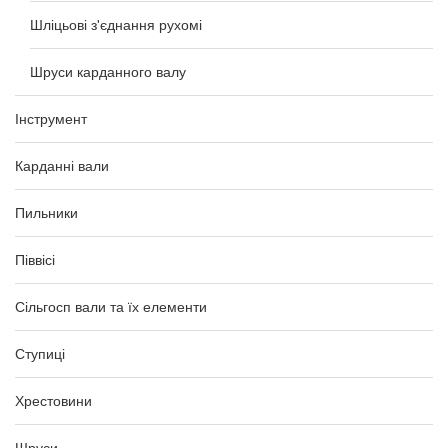
Шліцьові з'єднання рухомі
Шруси карданного валу
Інструмент
Карданні вали
Пильники
Піввісі
Сільгосп вали та їх елементи
Ступиці
Хрестовини