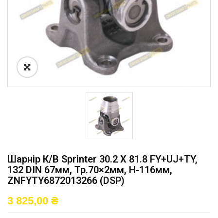
Шарнір К/в Sprinter 30.2 X 81.8 FY+UJ+TY,
132 DIN 67мм, Тр.70×2мм, H-116мм,
ZNFYTY6872013266 (DSP)
3 825,00
₴