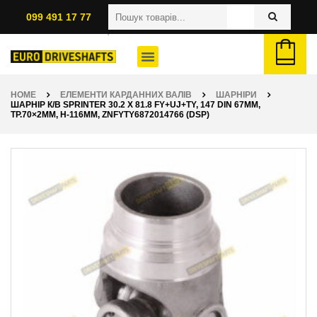
099 491 17 77
HOME
ЕЛЕМЕНТИ КАРДАННИХ ВАЛІВ
ШАРНІРИ
ШАРНІР К/В SPRINTER 30.2 X 81.8 FY+UJ+TY, 147 DIN 67ММ,
ТР.70×2ММ, H-116ММ, ZNFYTY6872014766 (DSP)