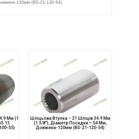
, довжина-130мм (BS-21-130-54)
4.9 Мм (1
Шліцьова Втулка – 21 Шліців 34.9 Мм
Шліцьо
55.15
(1 3/8”), Діаметр Посадки – 54 Мм,
(1 3/
100-55)
Довжина-120мм (BS-21-120-54)
Довж