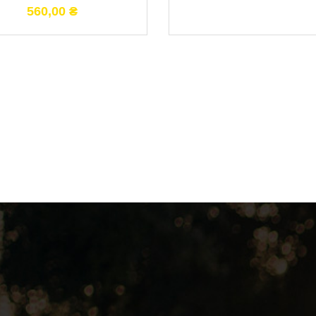
560,00
₴