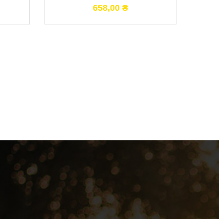
658,00
₴