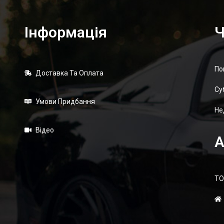
Інформація
Ч
По
Доставка Та Оплата
Суб
Умови Придбання
Не
Відео
А
ТО