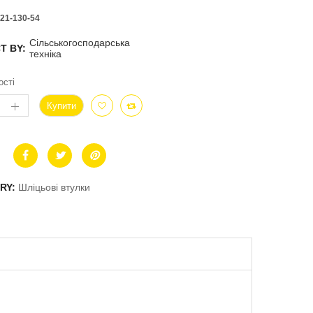
21-130-54
Сільськогосподарська
T BY:
техніка
ості
Купити
RY:
Шліцьові втулки