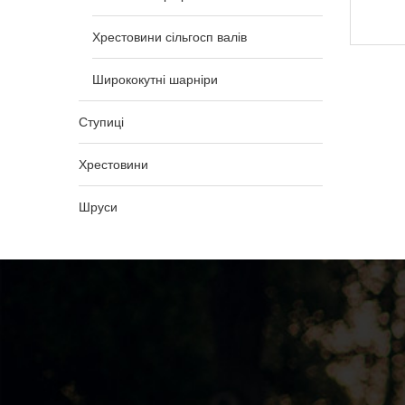
1 192,00
₴
Хрестовини сільгосп валів
Ширококутні шарніри
Ступиці
Хрестовини
Шруси