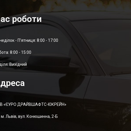
ас роботи
неділок - П'ятниця: 8:00 - 17:00
отa: 8:00 - 15:00
діля: Вихідний
дреса
В «ЄУРО ДРАЙВШАФТC-ЮКРЕЙН»
м. Львів, вул. Конюшинна, 2-Б