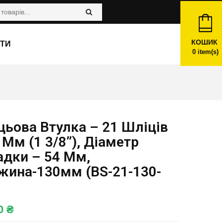
КОШИК
ТИ
0
item(s)
ьова Втулка – 21 Шліців
 Мм (1 3/8”), Діаметр
адки – 54 Мм,
жина-130мм (BS-21-130-
00
₴