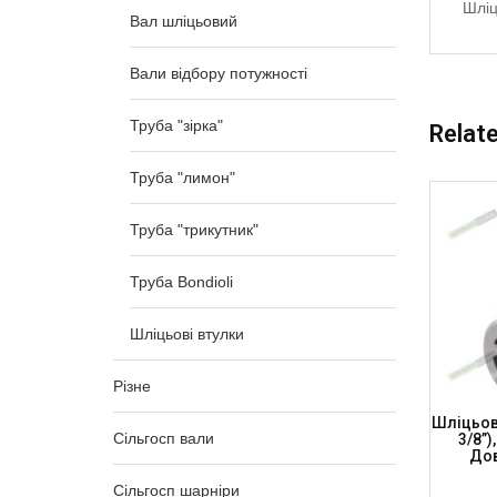
Шліц
Вал шліцьовий
Вали відбору потужності
Труба "зірка"
Relat
Труба "лимон"
Труба "трикутник"
Труба Bondioli
Шліцьові втулки
Різне
34.9 Мм
Шліцьова Втулка – 20 Шліців 44.4 Мм
Шліцьова
Сільгосп вали
54 Мм,
(1 3/4”), Діаметр Посадки – 62 Мм,
3/8”)
0-54)
Довжина-130мм (BS-20-130-62)
Дов
Сільгосп шарніри