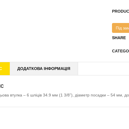
PRODUC
Під за
SHARE
CATEGO
С
ДОДАТКОВА ІНФОРМАЦІЯ
ИС
ьова втулка – 6 шліців 34.9 мм (1 3/8”), діаметр посадки – 54 мм, 
ed Products