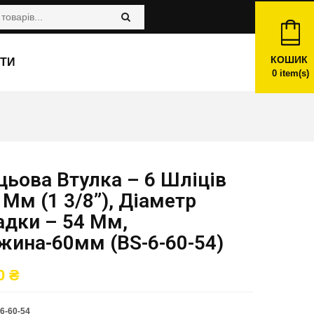
КОШИК
ТИ
0
item(s)
ьова Втулка – 6 Шліців
 Мм (1 3/8”), Діаметр
адки – 54 Мм,
жина-60мм (BS-6-60-54)
00
₴
6-60-54