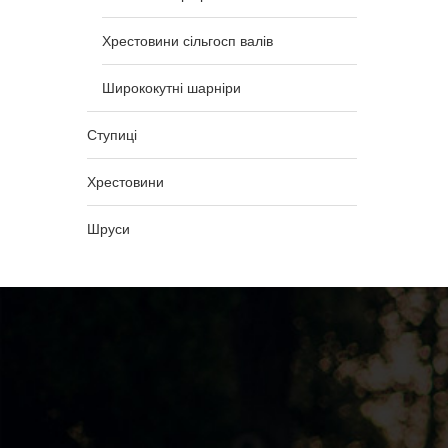
Хрестовини сільгосп валів
Ширококутні шарніри
Ступиці
Хрестовини
Шруси