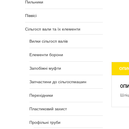
Пильники
Піввісі
Сільгосп вали та їх елементи
Вилки сільгосп валів
Елементи борони
Запобіжні муфти
ОПИ
Запчастини до сільгоспмашин
ОП
Шліц
Перехідники
Пластиковий захист
Профільні труби
Relat