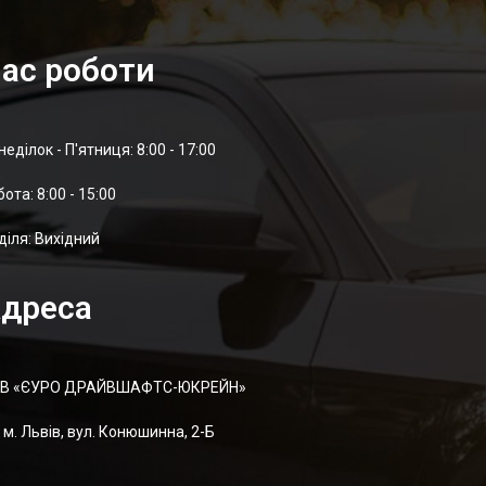
ас роботи
дки – 54 Мм, Довжина-60мм (BS-21-60-54)
неділок - П'ятниця: 8:00 - 17:00
отa: 8:00 - 15:00
діля: Вихідний
дреса
В «ЄУРО ДРАЙВШАФТC-ЮКРЕЙН»
м. Львів, вул. Конюшинна, 2-Б