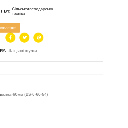
Сільськогосподарська
T BY:
техніка
мовлення
RY:
Шліцьові втулки
довжина-60мм (BS-6-60-54)