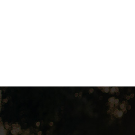
Шліцьова Втулка – 6 Шліців 34.9 Мм (1 3/8”), Діаметр Посадки
748,00
₴