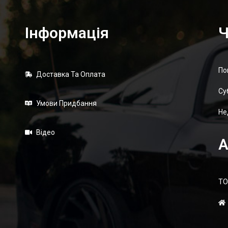
Інформація
Ч
Шліцьова Втулка – 21 Шліців 34.9 Мм (1 3/8”), Діаметр Поса
По
Доставка Та Оплата
329,00
₴
Суб
Умови Придбання
Не
Відео
А
ТО