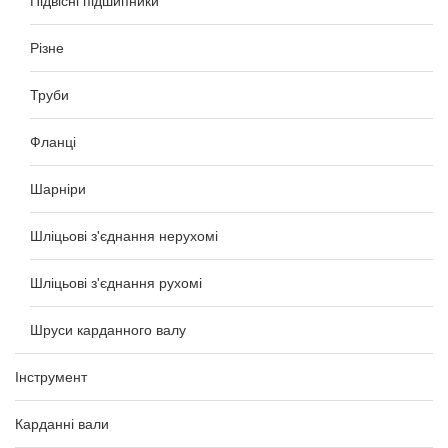
Підвісні підшипники
Різне
Труби
Фланці
Шарніри
Шліцьові з'єднання нерухомі
Шліцьові з'єднання рухомі
Шруси карданного валу
Інструмент
Карданні вали