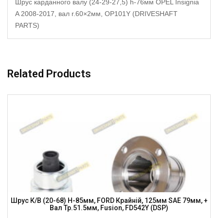
Шрус карданного валу (24-29-27,5) h-76мм OPEL Insignia
A 2008-2017, вал r.60×2мм, OP101Y (DRIVESHAFT
PARTS)
Related Products
Шрус К/в (20-68) H-85мм, FORD Крайній, 125мм SAE 79мм, +
Вал Тр.51.5мм, Fusion, FD542Y (DSP)