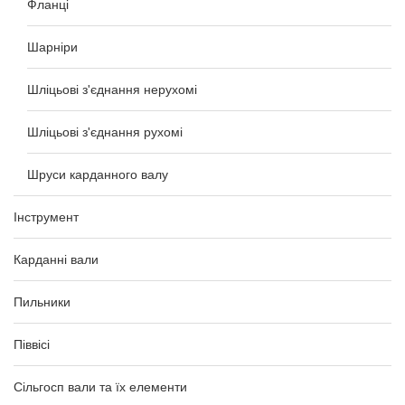
Фланці
Шарніри
Шліцьові з'єднання нерухомі
Шліцьові з'єднання рухомі
Шруси карданного валу
Інструмент
Карданні вали
Пильники
Піввісі
Сільгосп вали та їх елементи