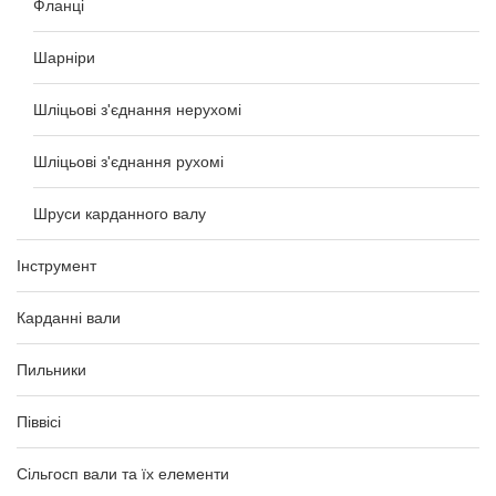
Фланці
Шарніри
Шліцьові з'єднання нерухомі
Шліцьові з'єднання рухомі
Шруси карданного валу
Інструмент
Карданні вали
Пильники
Піввісі
Сільгосп вали та їх елементи