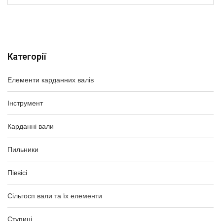
Категорії
Елементи карданних валів
Інструмент
Карданні вали
Пильники
Піввісі
Сільгосп вали та їх елементи
Ступиці