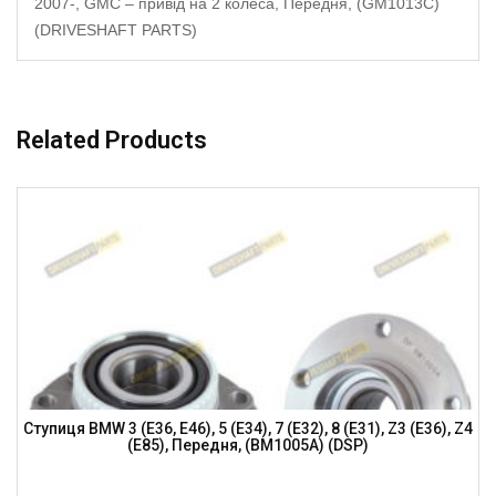
2007-, GMC – привід на 2 колеса, Передня, (GM1013C)
(DRIVESHAFT PARTS)
Related Products
Ступиця BMW 3 (E36, E46), 5 (E34), 7 (E32), 8 (E31), Z3 (E36), Z4
(E85), Передня, (BM1005A) (DSP)