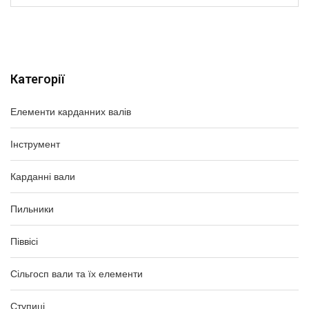
Категорії
Елементи карданних валів
Інструмент
Карданні вали
Пильники
Піввісі
Сільгосп вали та їх елементи
Ступиці