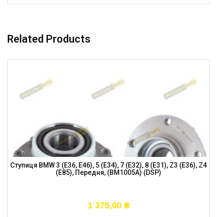
Related Products
Ступиця BMW 3 (E36, E46), 5 (E34), 7 (E32), 8 (E31), Z3 (E36), Z4
(E85), Передня, (BM1005A) (DSP)
1 375,00
₴