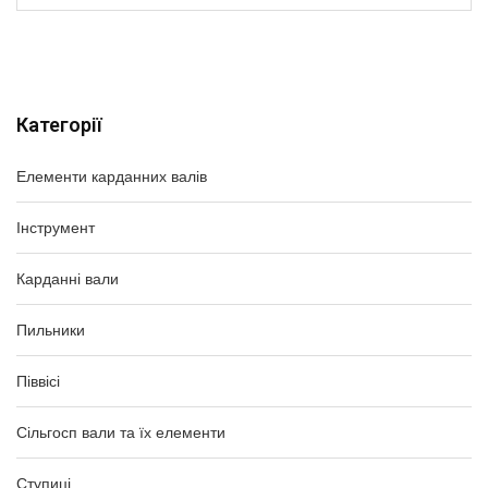
Категорії
Елементи карданних валів
Інструмент
Карданні вали
Пильники
Піввісі
Сільгосп вали та їх елементи
Ступиці