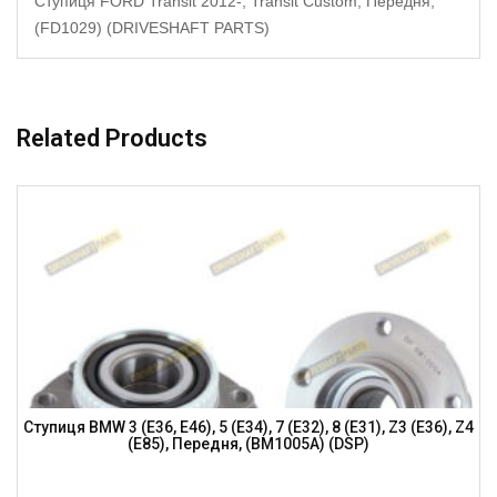
Ступиця FORD Transit 2012-, Transit Custom, Передня,
(FD1029) (DRIVESHAFT PARTS)
Related Products
Ступиця BMW 3 (E36, E46), 5 (E34), 7 (E32), 8 (E31), Z3 (E36), Z4
(E85), Передня, (BM1005A) (DSP)