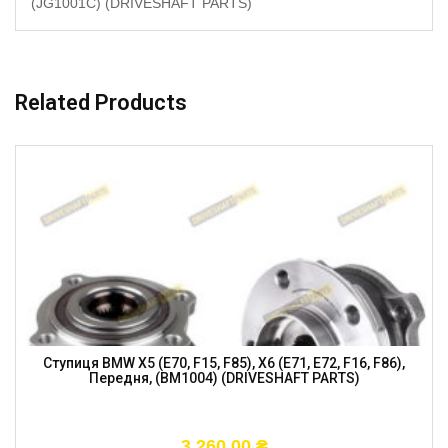
(JG1001C) (DRIVESHAFT PARTS)
Related Products
Ступиця BMW X5 (E70, F15, F85), X6 (E71, E72, F16, F86),
Передня, (BM1004) (DRIVESHAFT PARTS)
3 260,00
₴