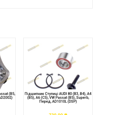
ssat (B5,
Підшипник Ступиці AUDI 80 (B3, B4), A4
Підши
AD2002)
(B5), A6 (C5), VW Passat (B5), Superb,
(4D2, 
Перед, AD1010L (DSP)