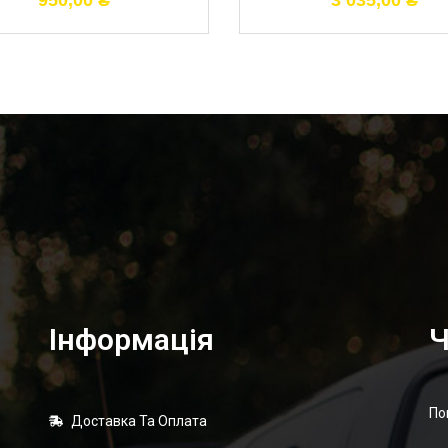
950,00
₴
3 035,00
₴
Інформація
Ч
По
Доставка Та Оплата