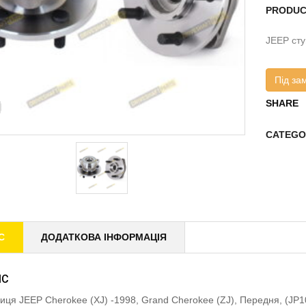
PRODUC
JEEP ст
Під за
SHARE
CATEGO
С
ДОДАТКОВА ІНФОРМАЦІЯ
ИС
иця JEEP Cherokee (XJ) -1998, Grand Cherokee (ZJ), Передня, (J