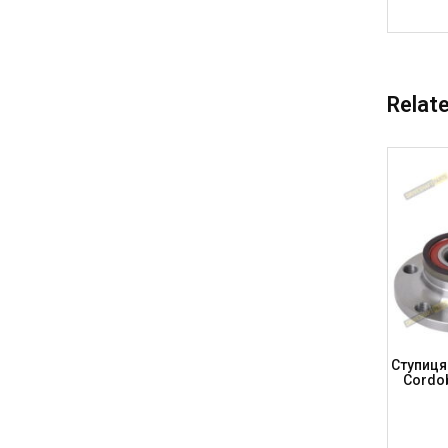
Relat
 B4), A4
Підшипник Ступиці AUDI A4 (B5), A8
Ступиця 
Superb,
(4D2, 4D8), -2001, Передня, (AD1005L)
Cordob
(DRIVESHAFT PARTS)