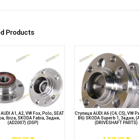
ed Products
AUDI A1, A2, VW Fox, Polo, SEAT
Ступиця AUDI A6 (C4, C5), VW Pa
a, Ibiza, SKODA Fabia, Задня,
B6) SKODA Superb 1, Задня, (
(AD2007) (DSP)
(DRIVESHAFT PARTS)