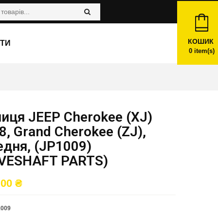
КОШИК
ТИ
0
item(s)
иця JEEP Cherokee (XJ)
8, Grand Cherokee (ZJ),
дня, (JP1009)
IVESHAFT PARTS)
,00
₴
1009