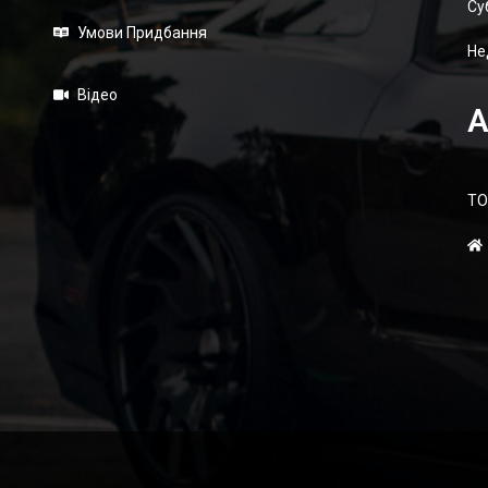
Суб
Умови Придбання
Не
Відео
А
ТО