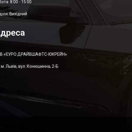
отa: 8:00 - 15:00
діля: Вихідний
дреса
В «ЄУРО ДРАЙВШАФТC-ЮКРЕЙН»
м. Львів, вул. Конюшинна, 2-Б