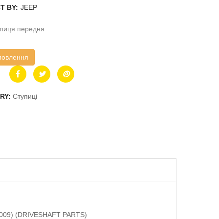
T BY:
JEEP
упиця передня
мовлення
RY:
Ступиці
P1009) (DRIVESHAFT PARTS)