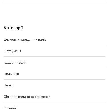
Категорії
Елементи карданних валів
Інструмент
Карданні вали
Пильники
Піввісі
Сільгосп вали та їх елементи
Ступиці