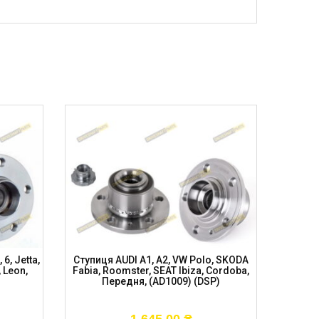
6, Jetta,
Ступиця AUDI A1, A2, VW Polo, SKODA
Ступиц
 Leon,
Fabia, Roomster, SEAT Ibiza, Cordoba,
SKODA
Передня, (AD1009) (DSP)