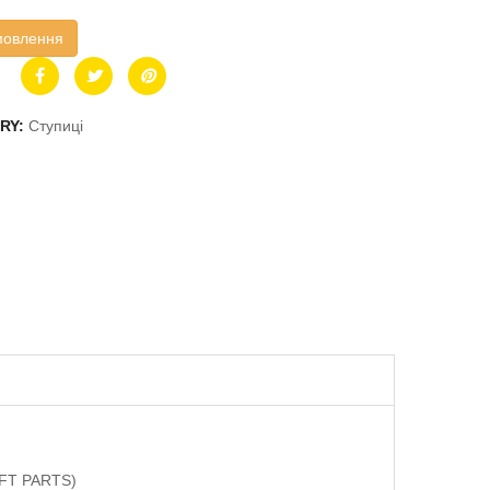
мовлення
RY:
Ступиці
AFT PARTS)