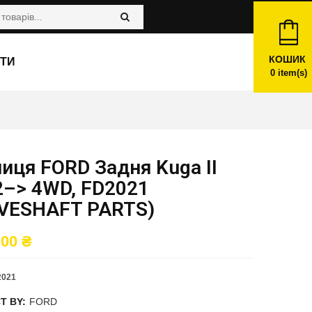
КОШИК
ТИ
0
item(s)
иця FORD Задня Kuga II
2–> 4WD, FD2021
IVESHAFT PARTS)
,00
₴
2021
T BY:
FORD