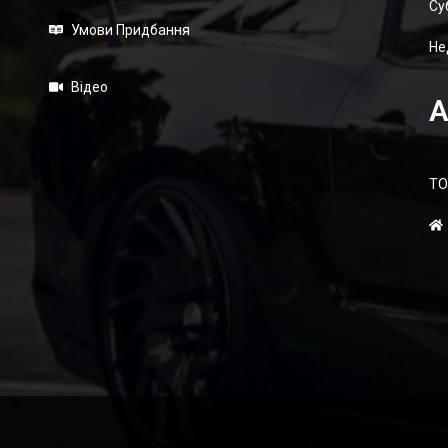
Суб
Умови Придбання
Не
Відео
А
ТО