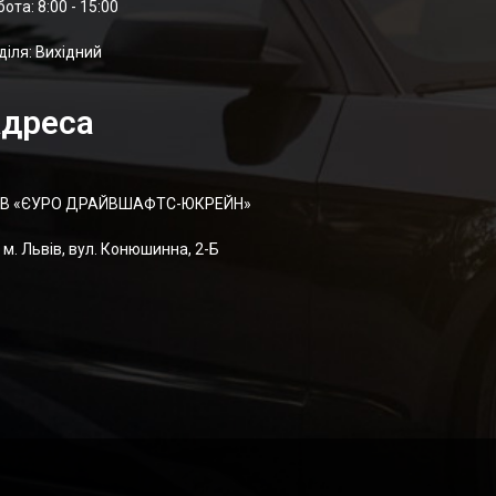
отa: 8:00 - 15:00
діля: Вихідний
дреса
В «ЄУРО ДРАЙВШАФТC-ЮКРЕЙН»
м. Львів, вул. Конюшинна, 2-Б