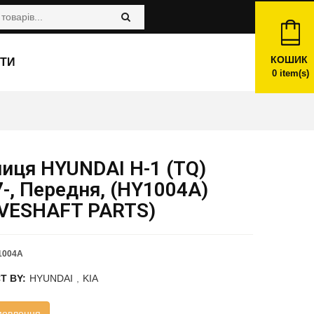
КОШИК
ТИ
0
item(s)
иця HYUNDAI H-1 (TQ)
-, Передня, (HY1004A)
IVESHAFT PARTS)
1004A
T BY:
HYUNDAI
,
KIA
мовлення