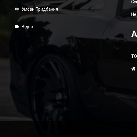
Суб
Умови Придбання
Не
Відео
А
ТО