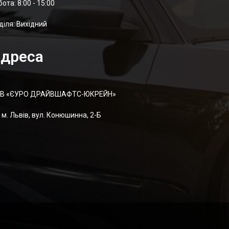
отa: 8:00 - 15:00
діля: Вихідний
дреса
В «ЄУРО ДРАЙВШАФТC-ЮКРЕЙН»
м. Львів, вул. Конюшинна, 2-Б