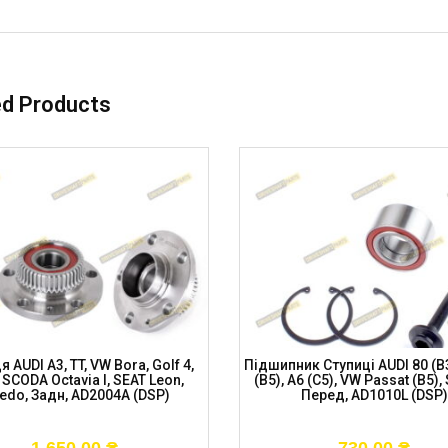
ed Products
 AUDI A3, TT, VW Bora, Golf 4,
Підшипник Ступиці AUDI 80 (B3
 SСODA Octavia I, SEAT Leon,
(B5), A6 (C5), VW Passat (B5),
edo, Задн, AD2004A (DSP)
Перед, AD1010L (DSP)