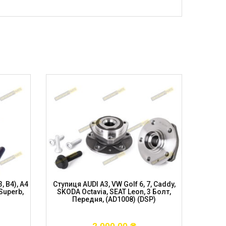
, B4), A4
Ступиця AUDI A3, VW Golf 6, 7, Caddy,
Ступиця 
 Superb,
SKODA Octavia, SEAT Leon, 3 Болт,
Passat
Передня, (AD1008) (DSP)