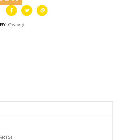
RY:
Ступиці
PARTS)