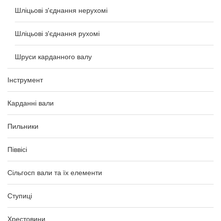
Шліцьові з'єднання нерухомі
Шліцьові з'єднання рухомі
Шруси карданного валу
Інструмент
Карданні вали
Пильники
Піввісі
Сільгосп вали та їх елементи
Ступиці
Хрестовини