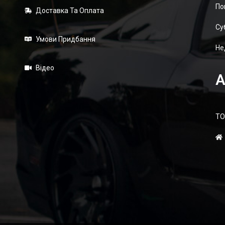
По
Доставка Та Оплата
Суб
Умови Придбання
Не
Відео
А
ТО