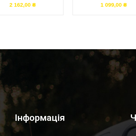
2 162,00
₴
1 099,00
₴
Інформація
Ч