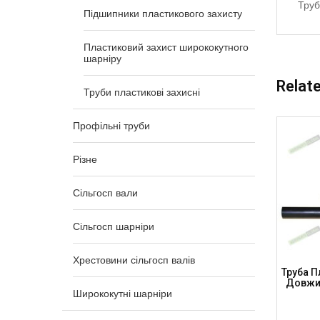
Труб
Підшипники пластикового захисту
Пластиковий захист ширококутного
шарніру
Relat
Труби пластикові захисні
Профільні труби
Різне
Сільгосп вали
Сільгосп шарніри
Хрестовини сільгосп валів
/65 Мм,
Труба Пластикова Захисна 55 / 60 Мм,
Труба П
-1000B)
Довжина – 2000 Мм (TP55-60-2000)
Довжин
Ширококутні шарніри