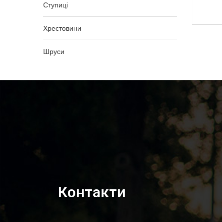
Ступиці
982,00
₴
Хрестовини
Шруси
Контакти