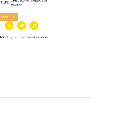
Сільськогосподарська
T BY:
техніка
мовлення
RY:
Труби пластикові захисні