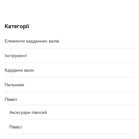
Категорії
Елементи карданних валів
Інструмент
Карданні вали
Пильники
Піввісі
Аксесуари півосей
Піввісі