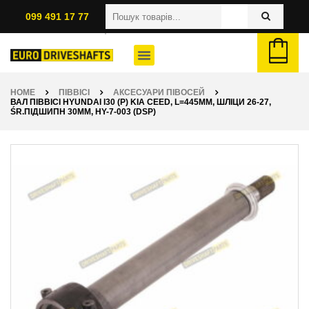
099 491 17 77
HOME
ПІВВІСІ
АКСЕСУАРИ ПІВОСЕЙ
ВАЛ ПІВВІСІ HYUNDAI I30 (P) KIA CEED, L=445ММ, ШЛІЦИ 26-27,
ŚR.ПІДШИПН 30ММ, HY-7-003 (DSP)