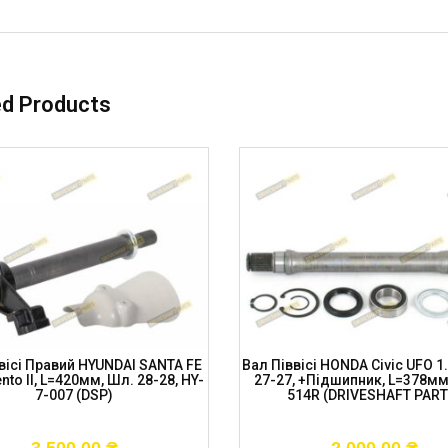
ed Products
вісі Правий HYUNDAI SANTA FE
Вал Піввісі HONDA Civic UFO 1
nto II, L=420мм, Шл. 28-28, HY-
27-27, +підшипник, L=378мм
7-007 (DSP)
514R (DRIVESHAFT PART