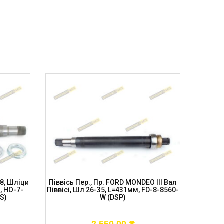
.8, Шліци
Піввісь Пер., Пр. FORD MONDEO III Вал
Вал Півв
, HO-7-
Піввісі, Шл 26-35, L=431мм, FD-8-8560-
IVte
S)
W (DSP)
L