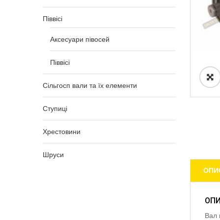
Піввісі
Аксесуари півосей
Піввісі
Сільгосп вали та їх елементи
Ступиці
Хрестовини
Шруси
ОПИ
ОП
Вал 