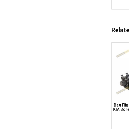
Relat
 III Вал
Вал Піввісі HONDA (L) HRV 1.6, Civic 1.8
Вал Пів
-8-8560-
IVtec 2006-2011(UFO), Шл. 30-30,
KIA Sore
L=450мм, 450-30-30 (DSP)