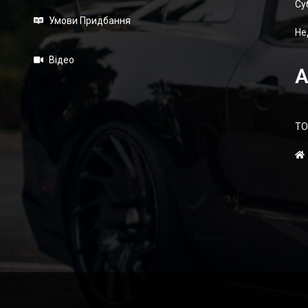
Суб
Умови Придбання
Не
Відео
А
ТО