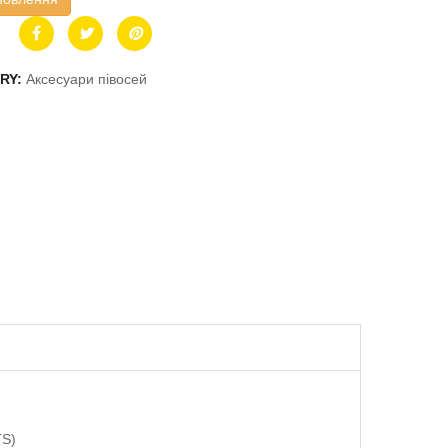
RY:
Аксесуари півосей
TS)