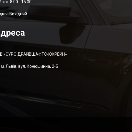
отa: 8:00 - 15:00
діля: Вихідний
дреса
В «ЄУРО ДРАЙВШАФТC-ЮКРЕЙН»
м. Львів, вул. Конюшинна, 2-Б