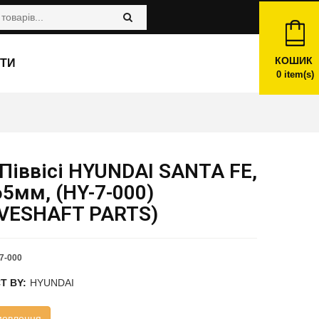
КОШИК
ТИ
0
item(s)
Піввісі HYUNDAI SANTA FE,
5мм, (HY-7-000)
IVESHAFT PARTS)
7-000
T BY:
HYUNDAI
мовлення