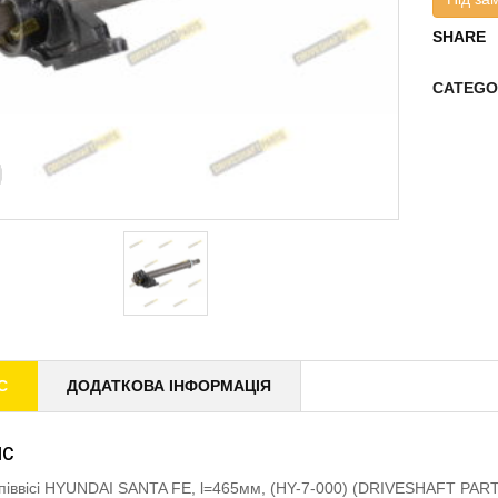
SHARE
CATEGO
С
ДОДАТКОВА ІНФОРМАЦІЯ
ИС
піввісі HYUNDAI SANTA FE, l=465мм, (HY-7-000) (DRIVESHAFT PAR