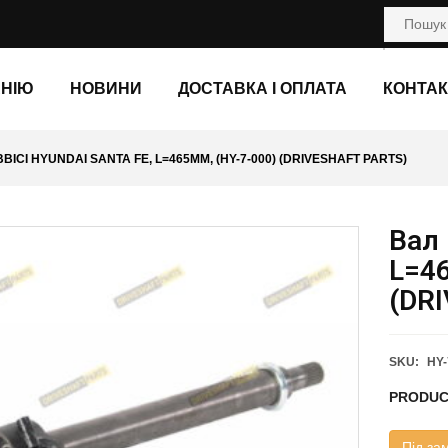
АНІЮ
НОВИНИ
ДОСТАВКА І ОПЛАТА
КОНТАК
ВВІСІ HYUNDAI SANTA FE, L=465ММ, (HY-7-000) (DRIVESHAFT PARTS)
Вал 
L=46
(DR
SKU:
HY-
PRODUC
Під за