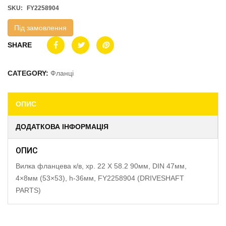
SKU:
FY2258904
Під замовлення
SHARE
CATEGORY:
Фланці
ОПИС
ДОДАТКОВА ІНФОРМАЦІЯ
ОПИС
Вилка фланцева к/в, хр. 22 X 58.2 90мм, DIN 47мм,
4×8мм (53×53), h-36мм, FY2258904 (DRIVESHAFT
PARTS)