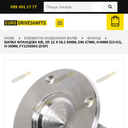
099 491 17 77
HOME
ЕЛЕМЕНТИ КАРДАННИХ ВАЛІВ
ФЛАНЦІ
ВИЛКА ФЛАНЦЕВА К/В, ХР. 22 X 58.2 90ММ, DIN 47ММ, 4×8ММ (53×53),
H-36ММ, FY2258904 (DSP)