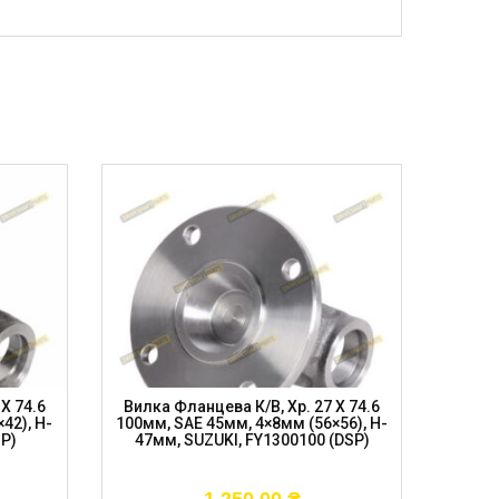
X 74.6
Вилка Фланцева К/в, Хр. 27 X 74.6
Флан
42), H-
100мм, SAE 45мм, 4×8мм (56×56), H-
73мм, 
SP)
47мм, SUZUKI, FY1300100 (DSP)