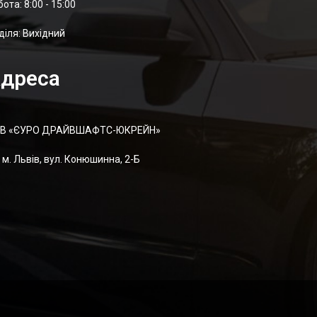
отa: 8:00 - 15:00
діля: Вихідний
дреса
В «ЄУРО ДРАЙВШАФТC-ЮКРЕЙН»
м. Львів, вул. Конюшинна, 2-Б