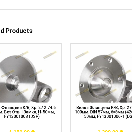
ed Products
 Фланцева К/в, Хр. 27 X 74.6
Вилка Фланцева К/в, Хр. 27 
, Без Отв. І Замка, H-50мм,
100мм, DIN 57мм, 6×8мм (42×
FY1300100B (DSP)
50мм, FY13001006-1 (D