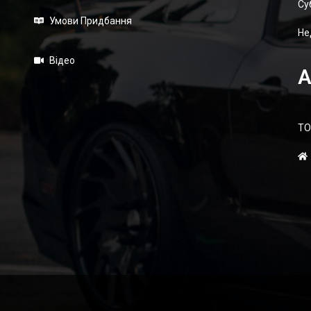
Суб
Умови Придбання
Не
Відео
А
ТО