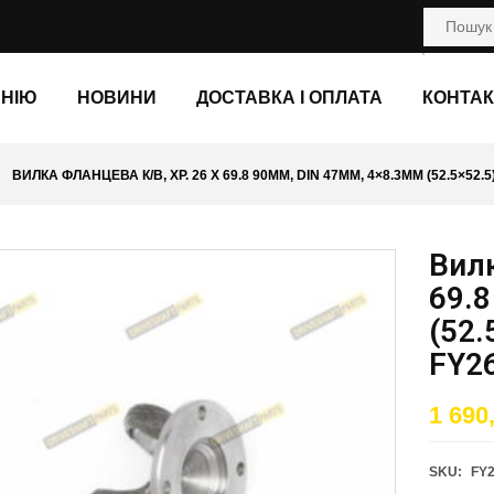
АНІЮ
НОВИНИ
ДОСТАВКА І ОПЛАТА
КОНТАК
ВИЛКА ФЛАНЦЕВА К/В, ХР. 26 X 69.8 90ММ, DIN 47ММ, 4×8.3ММ (52.5×52.5)
Вилк
69.8
(52.
FY2
1 690
SKU:
FY