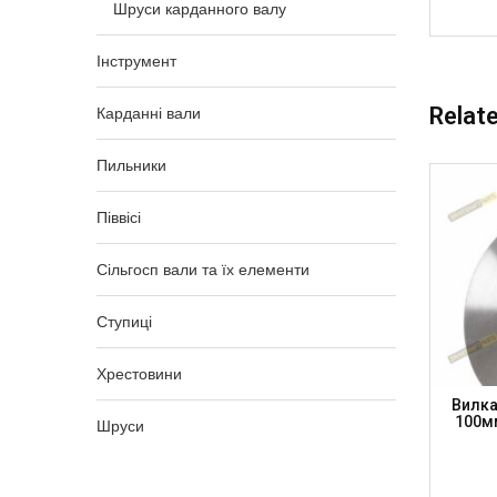
Шруси карданного валу
Інструмент
Relat
Карданні вали
Пильники
Піввісі
Сільгосп вали та їх елементи
Ступиці
Хрестовини
X 74.6
Фланець Зі Шліцами 7C 22 Шл, H-
Вилка
56), H-
73мм, Komatsu, FL7C22 (DRIVESHAFT
100мм
Шруси
DSP)
PARTS)