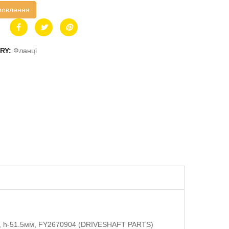
мовлення
RY:
Фланці
5), h-51.5мм, FY2670904 (DRIVESHAFT PARTS)