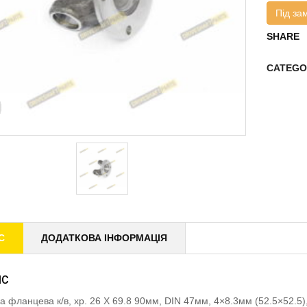
Під за
SHARE
CATEGO
С
ДОДАТКОВА ІНФОРМАЦІЯ
ИС
а фланцева к/в, хр. 26 X 69.8 90мм, DIN 47мм, 4×8.3мм (52.5×52.