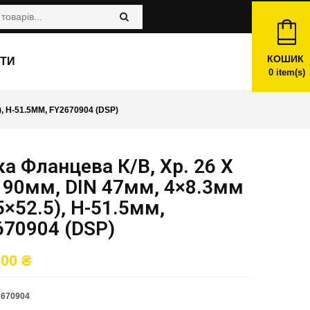
КОШИК
ТИ
0
item(s)
, H-51.5ММ, FY2670904 (DSP)
а Фланцева К/в, Хр. 26 X
 90мм, DIN 47мм, 4×8.3мм
5×52.5), H-51.5мм,
670904 (DSP)
,00
₴
2670904