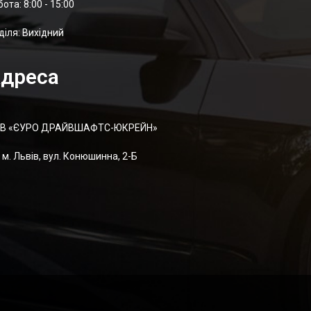
отa: 8:00 - 15:00
діля: Вихідний
дреса
В «ЄУРО ДРАЙВШАФТC-ЮКРЕЙН»
м. Львів, вул. Конюшинна, 2-Б