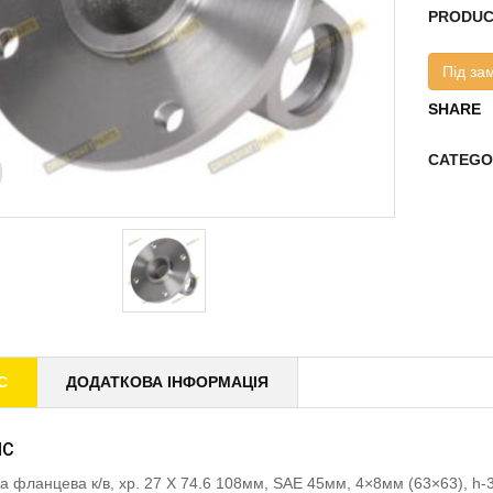
PRODUC
Під за
SHARE
CATEGO
С
ДОДАТКОВА ІНФОРМАЦІЯ
ИС
а фланцева к/в, хр. 27 X 74.6 108мм, SAE 45мм, 4×8мм (63×63), 