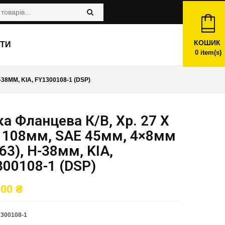
КОШИК
ТИ
0
item(s)
-38ММ, KIA, FY1300108-1 (DSP)
а Фланцева К/в, Хр. 27 X
6 108мм, SAE 45мм, 4×8мм
63), H-38мм, KIA,
00108-1 (DSP)
,00
₴
300108-1