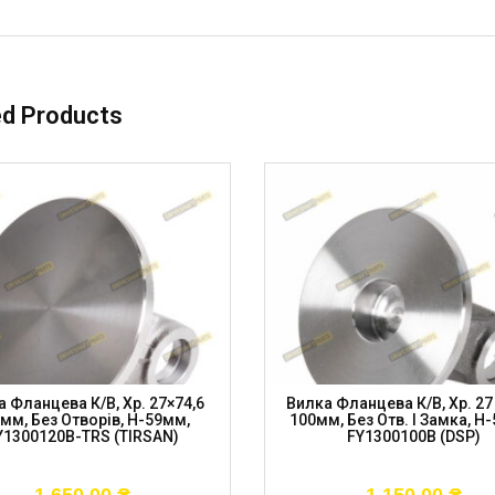
ed Products
 Фланцева К/в, Хр. 27×74,6
Вилка Фланцева К/в, Хр. 27 
мм, Без Отворів, H-59мм,
100мм, Без Отв. І Замка, H
Y1300120B-TRS (TIRSAN)
FY1300100B (DSP)