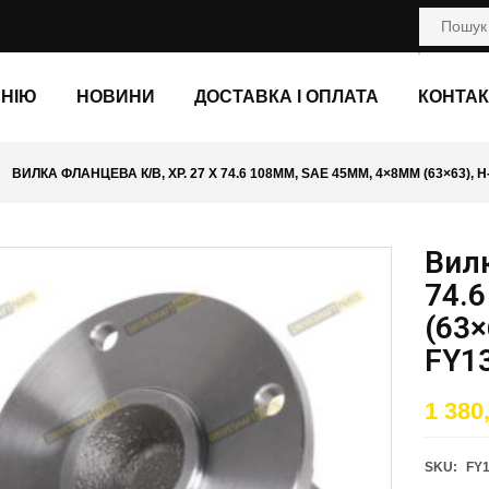
АНІЮ
НОВИНИ
ДОСТАВКА І ОПЛАТА
КОНТАК
ВИЛКА ФЛАНЦЕВА К/В, ХР. 27 X 74.6 108ММ, SAE 45ММ, 4×8ММ (63×63), H
Вилк
74.
(63×
FY13
1 380
SKU:
FY1