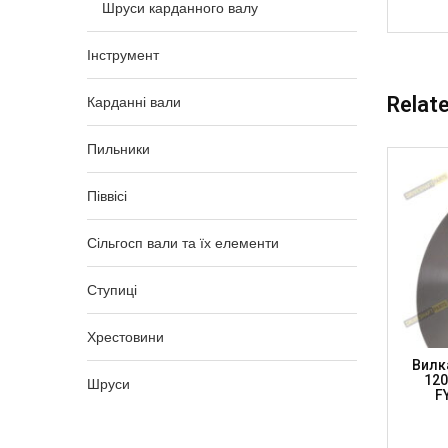
Шруси карданного валу
Інструмент
Relat
Карданні вали
Пильники
Піввісі
Сільгосп вали та їх елементи
Ступиці
Хрестовини
6.2 JCB,
Фланець Зі Шліцами 27 X 81.8 JCB 14
Вилка
T PARTS)
Шл 32-28мм, H-65мм, FL1310Z14
120
Шруси
(DRIVESHAFT PARTS)
F