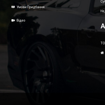
Суб
Умови Придбання
Не
Відео
А
ТО