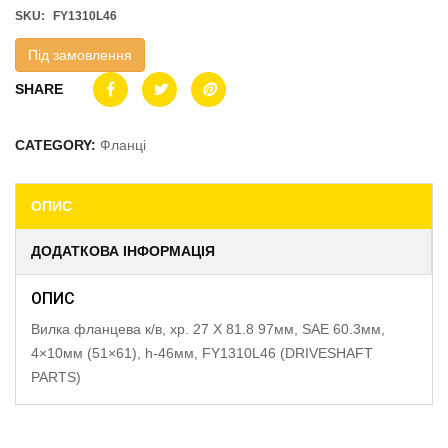
SKU:
FY1310L46
Під замовлення
SHARE
CATEGORY:
Фланці
ОПИС
ДОДАТКОВА ІНФОРМАЦІЯ
ОПИС
Вилка фланцева к/в, хр. 27 X 81.8 97мм, SAE 60.3мм,
4×10мм (51×61), h-46мм, FY1310L46 (DRIVESHAFT
PARTS)