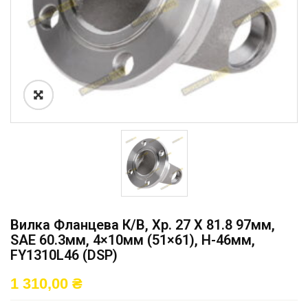
Вилка Фланцева К/в, Хр. 27 X 81.8 97мм,
SAE 60.3мм, 4×10мм (51×61), H-46мм,
FY1310L46 (DSP)
1 310,00
₴