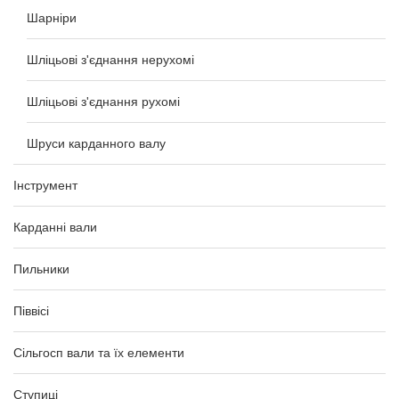
Шарніри
Шліцьові з'єднання нерухомі
Шліцьові з'єднання рухомі
Шруси карданного валу
Інструмент
Карданні вали
Пильники
Піввісі
Сільгосп вали та їх елементи
Ступиці