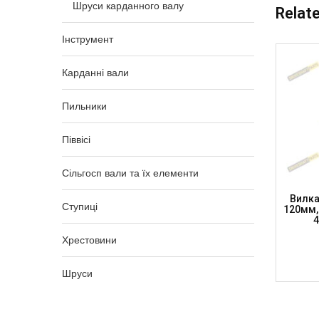
Шруси карданного валу
Relat
Інструмент
Карданні вали
Пильники
Піввісі
Сільгосп вали та їх елементи
X 74.6
Фланець Зі Шліцами 34.9 X 126.2 JCB,
Вилка
Ступиці
SUBARU
33 Шл, FL1550Z33 (DRIVESHAFT PARTS)
120мм, 
DSP)
4
Хрестовини
5 505,00
₴
Шруси