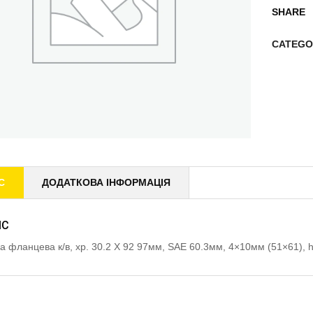
SHARE
CATEGO
С
ДОДАТКОВА ІНФОРМАЦІЯ
ИС
а фланцева к/в, хр. 30.2 X 92 97мм, SAE 60.3мм, 4×10мм (51×61)