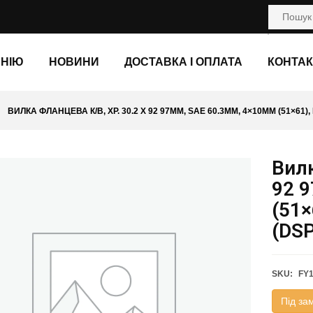
АНІЮ
НОВИНИ
ДОСТАВКА І ОПЛАТА
КОНТАК
ВИЛКА ФЛАНЦЕВА К/В, ХР. 30.2 X 92 97ММ, SAE 60.3ММ, 4×10ММ (51×61),
Вилк
92 
(51×
(DSP
SKU:
FY
Під за