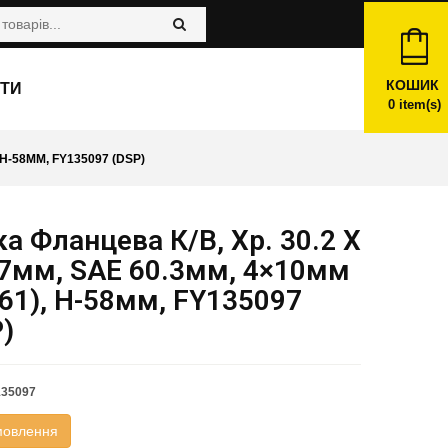
КОШИК
ТИ
0
item(s)
 H-58ММ, FY135097 (DSP)
а Фланцева К/в, Хр. 30.2 X
97мм, SAE 60.3мм, 4×10мм
61), H-58мм, FY135097
)
135097
мовлення