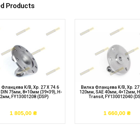
ed Products
 Фланцева К/в, Хр. 27 X 74.6
Вилка Фланцева К/в, Хр. 27 
DIN 75мм, 8×10мм (39×39), H-
120мм, SAE 40мм, 4×12мм, 
2мм, FY13001208 (DSP)
Transit, FY130012040 (D
1 805,00
₴
1 660,00
₴