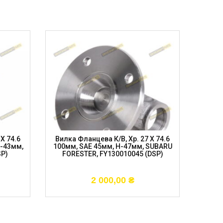
X 74.6
Вилка Фланцева К/в, Хр. 27 X 74.6
Фланець
H-43мм,
100мм, SAE 45мм, H-47мм, SUBARU
33 Шл, 
SP)
FORESTER, FY130010045 (DSP)
2 000,00
₴