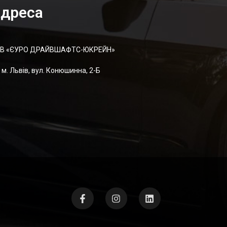
дреса
В «ЄУРО ДРАЙВШАФТC-ЮКРЕЙН»
м. Львів, вул. Конюшинна, 2-Б