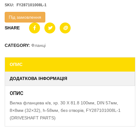
SKU:
FY287101008L-1
Під замовлення
SHARE
CATEGORY:
Фланці
ОПИС
ДОДАТКОВА ІНФОРМАЦІЯ
ОПИС
Вилка фланцева к/в, хр. 30 X 81.8 100мм, DIN 57мм,
8×8мм (32×32), h-58мм, без отворів, FY287101008L-1
(DRIVESHAFT PARTS)