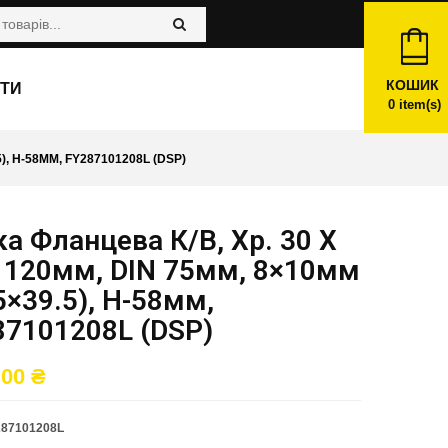
КОШИК
ТИ
0
item(s)
), H-58ММ, FY287101208L (DSP)
а Фланцева К/в, Хр. 30 X
8 120мм, DIN 75мм, 8×10мм
5×39.5), H-58мм,
87101208L (DSP)
,00
₴
287101208L