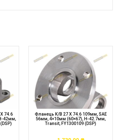
X 74.6
Фланець К/в 27 X 74.6 109мм, SAE
Флан
H-42мм,
56мм, 4×10мм (60×67), H-42.7мм,
73мм, 
(DSP)
Transit, FY1300109 (DSP)