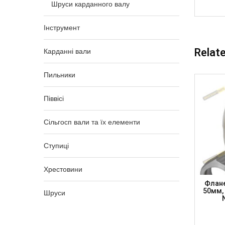
Шруси карданного валу
Інструмент
Relat
Карданні вали
Пильники
Піввісі
Сільгосп вали та їх елементи
Ступиці
Хрестовини
м, SAE
Фланець Зі Шліцами 7C 22 Шл, H-
Флане
.7мм,
73мм, Komatsu, FL7C22 (DRIVESHAFT
50мм, 
Шруси
)
PARTS)