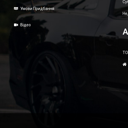
Суб
Умови Придбання
Не
Відео
А
ТО