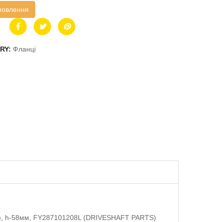
мовлення
RY:
Фланці
.5), h-58мм, FY287101208L (DRIVESHAFT PARTS)