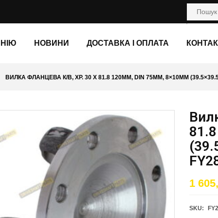
АНІЮ
НОВИНИ
ДОСТАВКА І ОПЛАТА
КОНТАК
ВИЛКА ФЛАНЦЕВА К/В, ХР. 30 X 81.8 120ММ, DIN 75ММ, 8×10ММ (39.5×39.5
Вилк
81.
(39.
FY2
1 605
SKU:
FY