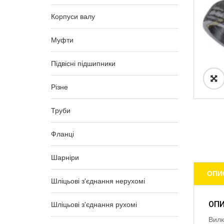
Корпуси валу
Муфти
Підвісні підшипники
Різне
Труби
Фланці
Шарніри
ОПИ
Шліцьові з'єднання нерухомі
ОП
Шліцьові з'єднання рухомі
Вилк