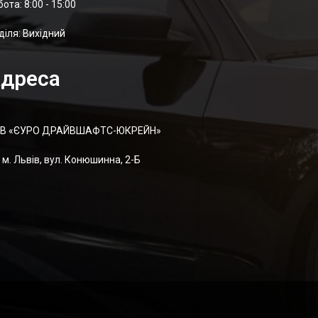
отa: 8:00 - 15:00
діля: Вихідний
дреса
В «ЄУРО ДРАЙВШАФТC-ЮКРЕЙН»
м. Львів, вул. Конюшинна, 2-Б