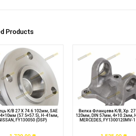
ed Products
ць К/в 27 X 74.6 102мм, SAE
Вилка Фланцева К/в, Хр. 27 
4×10мм (57.5×57.5), H-41мм,
120мм, DIN 57мм, 4×10.2мм, 
NISSAN, FY130050 (DSP)
MERCEDES, FY1300120MV-1 