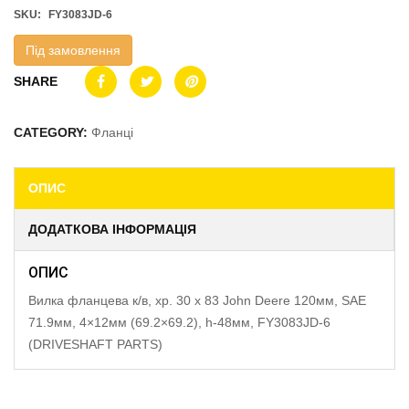
SKU:
FY3083JD-6
Під замовлення
SHARE
CATEGORY:
Фланці
ОПИС
ДОДАТКОВА ІНФОРМАЦІЯ
ОПИС
Вилка фланцева к/в, хр. 30 x 83 John Deere 120мм, SAE
71.9мм, 4×12мм (69.2×69.2), h-48мм, FY3083JD-6
(DRIVESHAFT PARTS)