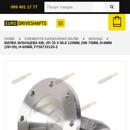
099 491 17 77
HOME
ЕЛЕМЕНТИ КАРДАННИХ ВАЛІВ
ФЛАНЦІ
ВИЛКА ФЛАНЦЕВА К/В, ХР. 35 X 96.8 120ММ, DIN 75ММ, 8×8ММ
(39×39), H-60ММ, FY58710120-2