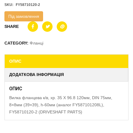
SKU:
FY58710120-2
Під замовлення
SHARE
CATEGORY:
Фланці
ОПИС
ДОДАТКОВА ІНФОРМАЦІЯ
ОПИС
Вилка фланцева к/в, хр. 35 X 96.8 120мм, DIN 75мм,
8×8мм (39×39), h-60мм (аналог FY587101208L),
FY58710120-2 (DRIVESHAFT PARTS)