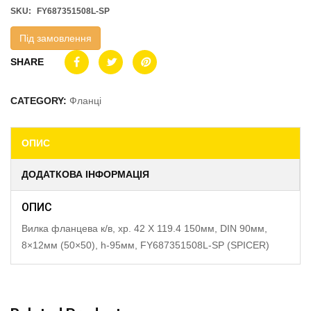
SKU:
FY687351508L-SP
Під замовлення
SHARE
CATEGORY:
Фланці
ОПИС
ДОДАТКОВА ІНФОРМАЦІЯ
ОПИС
Вилка фланцева к/в, хр. 42 X 119.4 150мм, DIN 90мм,
8×12мм (50×50), h-95мм, FY687351508L-SP (SPICER)