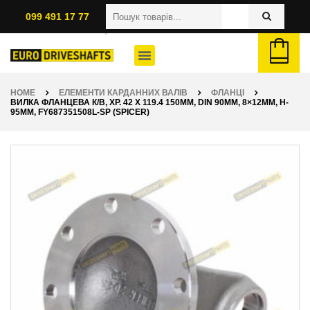
099 491 17 77
HOME
ЕЛЕМЕНТИ КАРДАННИХ ВАЛІВ
ФЛАНЦІ
ВИЛКА ФЛАНЦЕВА К/В, ХР. 42 X 119.4 150ММ, DIN 90ММ, 8×12ММ, H-
95ММ, FY687351508L-SP (SPICER)