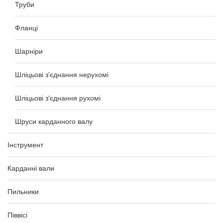
Труби
Фланці
Шарніри
Шліцьові з'єднання нерухомі
Шліцьові з'єднання рухомі
Шруси карданного валу
Інструмент
Карданні вали
Пильники
Піввісі