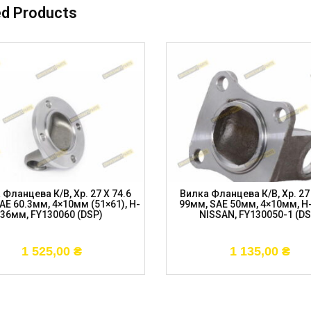
ed Products
 Фланцева К/в, Хр. 27 X 74.6
Вилка Фланцева К/в, Хр. 27 
AE 60.3мм, 4×10мм (51×61), H-
99мм, SAE 50мм, 4×10мм, H
36мм, FY130060 (DSP)
NISSAN, FY130050-1 (DS
1 525,00
₴
1 135,00
₴