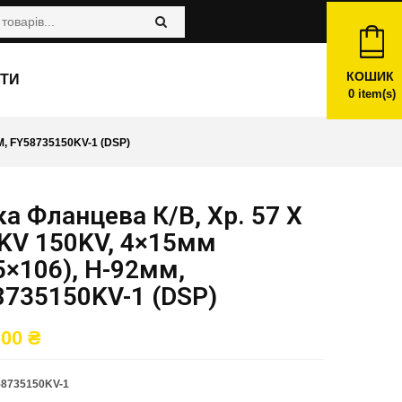
КОШИК
ТИ
0
item(s)
М, FY58735150KV-1 (DSP)
а Фланцева К/в, Хр. 57 X
 KV 150KV, 4×15мм
5×106), H-92мм,
8735150KV-1 (DSP)
,00
₴
8735150KV-1