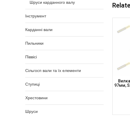
Шруси карданного валу
Relat
Інструмент
Карданні вали
Пильники
Піввісі
Сільгосп вали та їх елементи
X 74.6
Вилка Фланцева К/в, Хр. 27 X 74.6
Вилка
Ступиці
42.4мм,
100мм, SAE 45мм, H-47мм, SUBARU
97мм, S
P)
FORESTER, FY130010045 (DSP)
Хрестовини
2 000,00
₴
Шруси