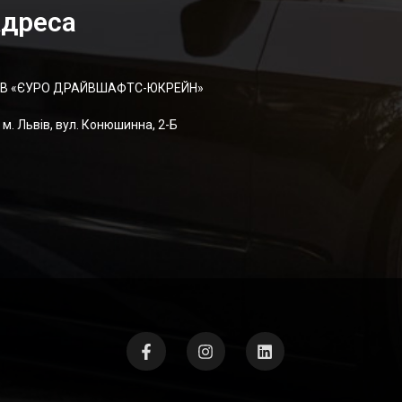
дреса
В «ЄУРО ДРАЙВШАФТC-ЮКРЕЙН»
м. Львів, вул. Конюшинна, 2-Б