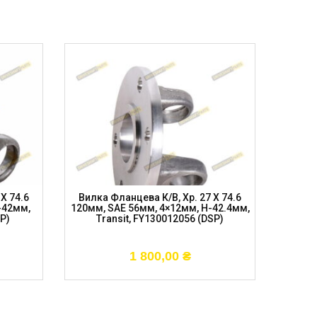
X 74.6
Вилка Фланцева К/в, Хр. 27 X 74.6
Вилка
-42мм,
120мм, SAE 56мм, 4×12мм, H-42.4мм,
100мм
P)
Transit, FY130012056 (DSP)
FOR
1 800,00
₴