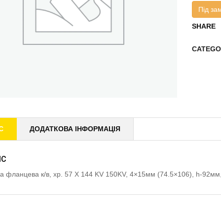
Під за
SHARE
CATEGO
С
ДОДАТКОВА ІНФОРМАЦІЯ
ИС
а фланцева к/в, хр. 57 X 144 KV 150KV, 4×15мм (74.5×106), h-9