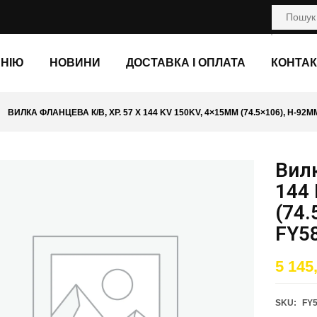
АНІЮ
НОВИНИ
ДОСТАВКА І ОПЛАТА
КОНТАК
ВИЛКА ФЛАНЦЕВА К/В, ХР. 57 X 144 KV 150KV, 4×15ММ (74.5×106), H-92М
Вилк
144
(74.
FY5
5 145
SKU:
FY5