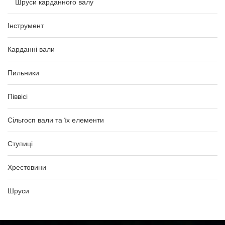
Шруси карданного валу
Інструмент
Карданні вали
Пильники
Піввісі
Сільгосп вали та їх елементи
Ступиці
Хрестовини
Шруси