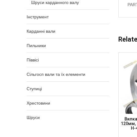
Шруси карданного валу
PAR
Інструмент
Карданні вали
Relat
Пильники
Піввісі
Сільгосп вали та їх елементи
Ступиці
Хрестовини
Шруси
м, DIN
Вилка Фланцева К/в, Хр. 27 X 74.6
Вилка
6мм,
100мм, DIN 57мм, 6×8мм (42×42), H-
120мм, 
ARTS)
48мм, FY13001006 (DSP)
H-