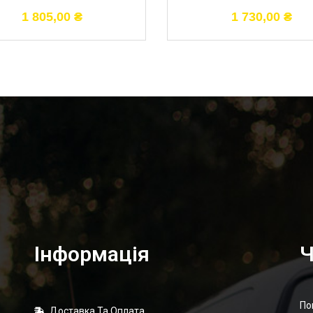
1 805,00
₴
1 730,00
₴
Інформація
Ч
По
Доставка Та Оплата