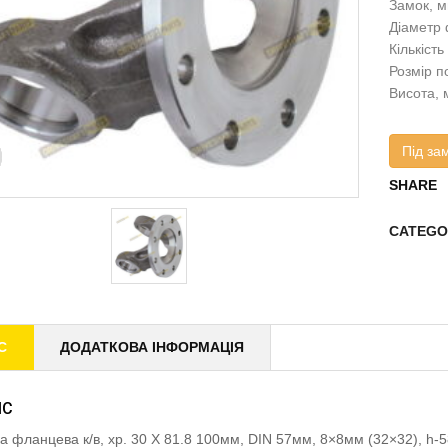
Замок, м
Діаметр 
Кількість
Розмір по
Висота, 
Під за
SHARE
CATEGO
С
ДОДАТКОВА ІНФОРМАЦІЯ
ИС
а фланцева к/в, хр. 30 X 81.8 100мм, DIN 57мм, 8×8мм (32×32), 