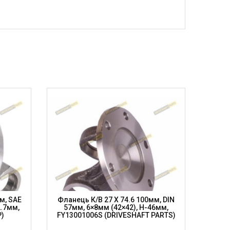
м, SAE
Фланець К/в 27 X 74.6 100мм, DIN
Вилка
2.7мм,
57мм, 6×8мм (42×42), H-46мм,
100мм
P)
FY13001006S (DRIVESHAFT PARTS)