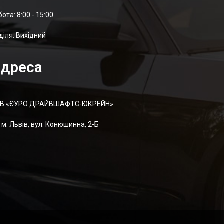
отa: 8:00 - 15:00
діля: Вихідний
дреса
В «ЄУРО ДРАЙВШАФТC-ЮКРЕЙН»
м. Львів, вул. Конюшинна, 2-Б