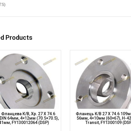
TS)
ed Products
 Фланцева К/в, Хр. 27 X 74.6
Фланець К/в 27 X 74.6 109м
DIN 64мм, 4×12мм (70.5×70.5),
56мм, 4×10мм (60×67), H-4
41мм, FY130012064 (DSP)
Transit, FY1300109 (DS