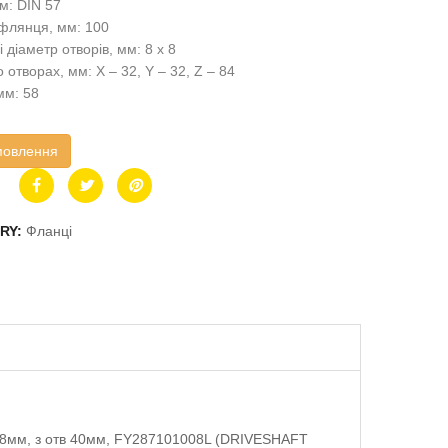
м: DIN 57
флянця, мм: 100
 і діаметр отворів, мм: 8 x 8
 отворах, мм: X – 32, Y – 32, Z – 84
мм: 58
мовлення
RY:
Фланці
h-58мм, з отв 40мм, FY287101008L (DRIVESHAFT