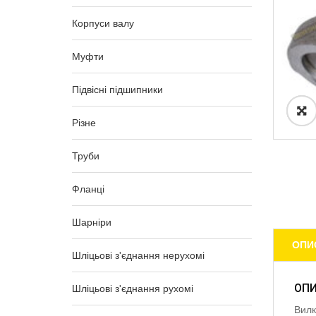
Корпуси валу
Муфти
Підвісні підшипники
Різне
Труби
Фланці
Шарніри
ОПИ
Шліцьові з'єднання нерухомі
ОП
Шліцьові з'єднання рухомі
Вилк