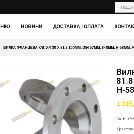
АНІЮ
НОВИНИ
ДОСТАВКА І ОПЛАТА
КОНТАК
ВИЛКА ФЛАНЦЕВА К/В, ХР. 30 X 81.8 100ММ, DIN 57ММ, 8×8ММ, H-58ММ, 
Вилк
81.8
H-5
1 315
SKU:
FY
Хрестови