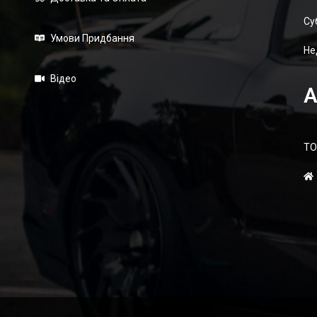
Суб
Умови Придбання
Не
Відео
А
ТО