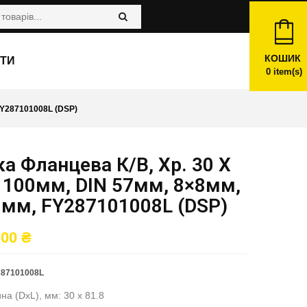
КОШИК
ТИ
0
item(s)
FY287101008L (DSP)
а Фланцева К/в, Хр. 30 X
 100мм, DIN 57мм, 8×8мм,
8мм, FY287101008L (DSP)
,00
₴
287101008L
на (DxL), мм: 30 x 81.8