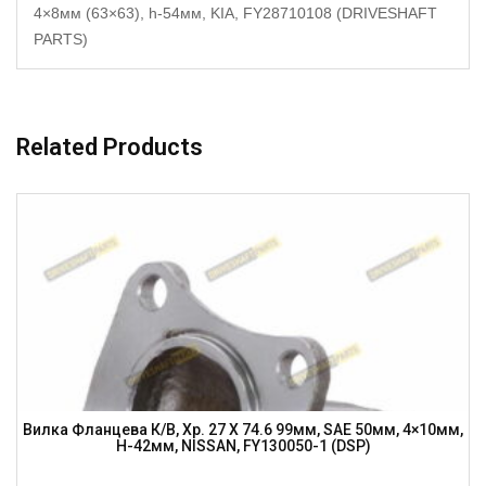
4×8мм (63×63), h-54мм, KIA, FY28710108 (DRIVESHAFT
PARTS)
Related Products
Вилка Фланцева К/в, Хр. 27 X 74.6 99мм, SAE 50мм, 4×10мм,
H-42мм, NISSAN, FY130050-1 (DSP)