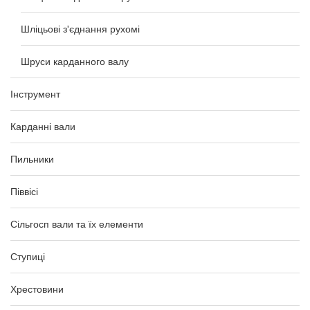
Шліцьові з'єднання рухомі
Шруси карданного валу
Інструмент
Карданні вали
Пильники
Піввісі
Сільгосп вали та їх елементи
Ступиці
Хрестовини