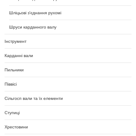
Шліцьові з'єднання рухомі
Шруси карданного валу
Інструмент
Карданні вали
Пильники
Піввісі
Сільгосп вали та їх елементи
Ступиці
Хрестовини