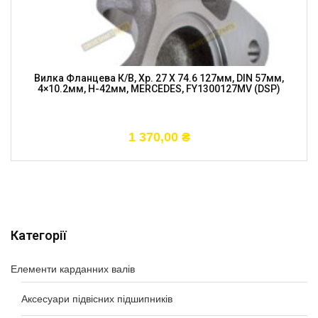
Вилка Фланцева К/в, Хр. 27 X 74.6 127мм, DIN 57мм,
4×10.2мм, H-42мм, MERCEDES, FY1300127MV (DSP)
1 370,00
₴
Категорії
Елементи карданних валів
Аксесуари підвісних підшипників