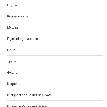
Втулки
Корпуси валу
Муфти
Підвісні підшипники
Різне
Труби
Фланці
Шарніри
Шліцьові з'єднання нерухомі
Шліцьові з'єднання рухомі