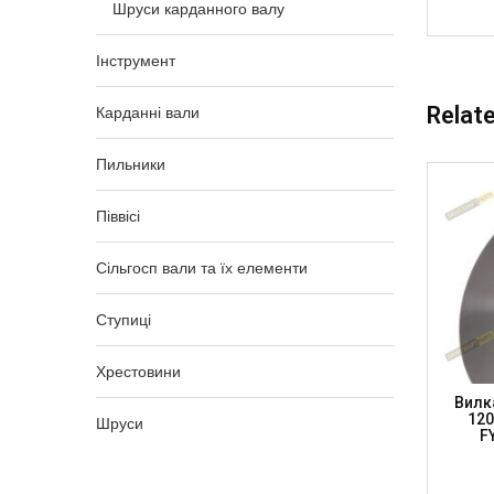
Шруси карданного валу
Інструмент
Relat
Карданні вали
Пильники
Піввісі
Сільгосп вали та їх елементи
Ступиці
Хрестовини
X 74.6
Вилка Фланцева К/в, Хр. 27 X 74.6
Вилка
2), H-
100мм, SAE 45мм, H-47мм, SUBARU
120
Шруси
P)
FORESTER, FY130010045 (DSP)
F