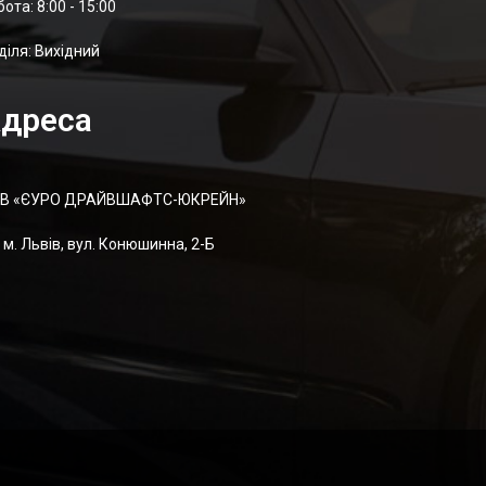
отa: 8:00 - 15:00
діля: Вихідний
дреса
В «ЄУРО ДРАЙВШАФТC-ЮКРЕЙН»
м. Львів, вул. Конюшинна, 2-Б