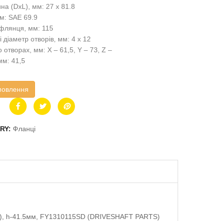
на (DxL), мм: 27 x 81.8
м: SAE 69.9
флянця, мм: 115
 і діаметр отворів, мм: 4 x 12
 отворах, мм: X – 61,5, Y – 73, Z –
мм: 41,5
мовлення
RY:
Фланці
73), h-41.5мм, FY1310115SD (DRIVESHAFT PARTS)