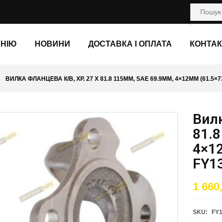
АНІЮ
НОВИНИ
ДОСТАВКА І ОПЛАТА
КОНТАК
ВИЛКА ФЛАНЦЕВА К/В, ХР. 27 X 81.8 115ММ, SAE 69.9ММ, 4×12ММ (61.5×7
Вилк
81.8
4×12
FY1
1 660
SKU:
FY