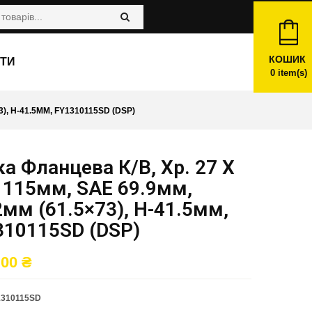
КОШИК
ТИ
0
item(s)
3), H-41.5ММ, FY1310115SD (DSP)
а Фланцева К/в, Хр. 27 X
 115мм, SAE 69.9мм,
мм (61.5×73), H-41.5мм,
310115SD (DSP)
,00
₴
1310115SD