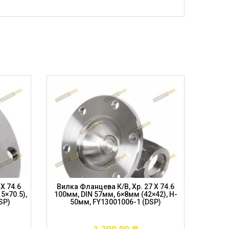
X 74.6
Вилка Фланцева К/в, Хр. 27 X 74.6
Вилка
5×70.5),
100мм, DIN 57мм, 6×8мм (42×42), H-
100мм
SP)
50мм, FY13001006-1 (DSP)
FOR