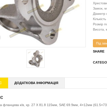
Хрестови
Замок, м
Діаметр 
Кількість
Розмір по
Висота, 
Під за
SHARE
CATEGO
С
ДОДАТКОВА ІНФОРМАЦІЯ
ИС
а фланцева к/в, хр. 27 X 81.8 115мм, SAE 69.9мм, 4×12мм (61.5×