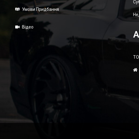
Суб
Умови Придбання
Не
Відео
А
ТО