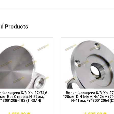
ed Products
 Фланцева К/в, Хр. 27×74,6
Вилка Фланцева К/в, Хр. 27 
мм, Без Отворів, H-59мм,
120мм, DIN 64мм, 4×12мм (70.
Y1300120B-TRS (TIRSAN)
H-41мм, FY130012064 (D